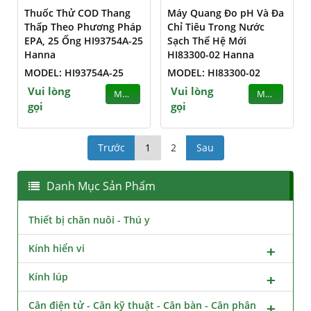
Thuốc Thử COD Thang
Máy Quang Đo pH Và Đa
Thấp Theo Phương Pháp
Chỉ Tiêu Trong Nước
EPA, 25 Ống HI93754A-25
Sạch Thế Hệ Mới
Hanna
HI83300-02 Hanna
MODEL: HI93754A-25
MODEL: HI83300-02
Vui lòng
Vui lòng
MUA
MUA
gọi
gọi
Trước
1
2
Sau
Danh Mục Sản Phẩm
Thiết bị chăn nuôi - Thú y
Kính hiển vi
Kính lúp
Cân điện tử - Cân kỹ thuật - Cân bàn - Cân phân