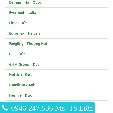
Daihan - Hàn Quốc
Evermed - Italia
Elma - Đức
Euromex - Hà Lan
Fengling - Thượng Hải
GFL - Đức
GHM Group - Đức
Hettich - Đức
Hamilton - Anh
Hermle - Đức
Haier BioMedical - Trung Quốc
0946.247.536 Ms. Tô Liên