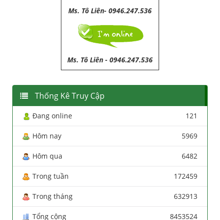
Ms. Tô Liên- 0946.247.536
Ms. Tô Liên
-
0946.247.536
Thống Kê Truy Cập
Đang online
121
Hôm nay
5969
Hôm qua
6482
Trong tuần
172459
Trong tháng
632913
Tổng cộng
8453524