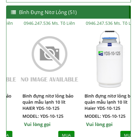
Bình Đựng Nitơ Lỏng (51)
0946.247.536 Ms. Tô Liên
0946.247.536 Ms. Tô Liên
0
Bình đựng nitơ bảo quản
Bình đựng nitơ lỏng bảo
B
mẫu lạnh 14L Haier HVC-
quản mẫu lạnh 10 lít
q
14-216
HAIER YDS-10
H
MODEL: HVC-14-216
MODEL: YDS-10
M
Vui lòng gọi
Vui lòng gọi
V
MUA
MUA