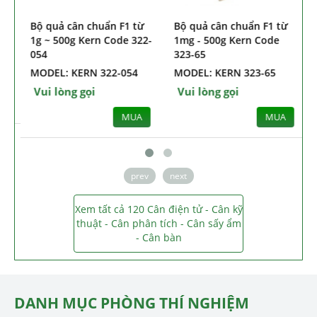
Bộ quả cân chuẩn cấp E1
Bộ quả cân chuẩn cấp E2
Bộ
Kern Code 308-42
Kern Code 313-054
1g
05
MODEL: KERN 308-42
MODEL: KERN 313-054
MO
Vui lòng gọi
Vui lòng gọi
Vu
MUA
MUA
prev
next
Xem tất cả 120 Cân điện tử - Cân kỹ
thuật - Cân phân tích - Cân sấy ẩm
- Cân bàn
DANH MỤC PHÒNG THÍ NGHIỆM