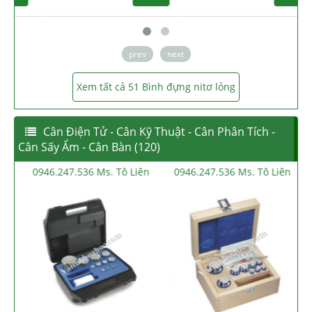
prev
next
Xem tất cả 51 Bình đựng nitơ lỏng
Cân Điện Tử - Cân Kỹ Thuật - Cân Phân Tích -
Cân Sấy Ẩm - Cân Bàn (120)
0946.247.536 Ms. Tô Liên
0946.247.536 Ms. Tô Liên
09