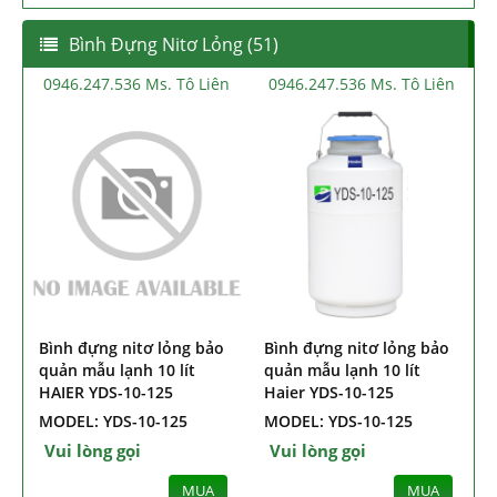
Bình Đựng Nitơ Lỏng (51)
.536 Ms. Tô Liên
0946.247.536 Ms. Tô Liên
0946.247.536 M
ng nitơ bảo quản
Bình đựng nitơ lỏng bảo
Bình đựng nitơ
 14L Haier HVC-
quản mẫu lạnh 10 lít
quản mẫu lạnh 
HAIER YDS-10
HAIER YDS-10-
HVC-14-216
MODEL: YDS-10
MODEL: YDS-1
g gọi
Vui lòng gọi
Vui lòng gọi
MUA
MUA