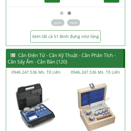
prev
next
Xem tất cả 51 Bình đựng nitơ lỏng
Cân Điện Tử - Cân Kỹ Thuật - Cân Phân Tích -
Cân Sấy Ẩm - Cân Bàn (120)
536 Ms. Tô Liên
0946.247.536 Ms. Tô Liên
0946.247.536 Ms