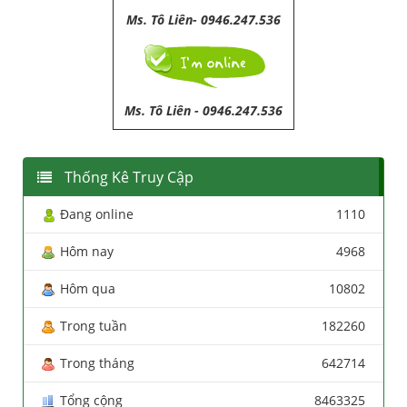
Ms. Tô Liên- 0946.247.536
Ms. Tô Liên
-
0946.247.536
Thống Kê Truy Cập
Đang online
1110
Hôm nay
4968
Hôm qua
10802
Trong tuần
182260
Trong tháng
642714
Tổng cộng
8463325