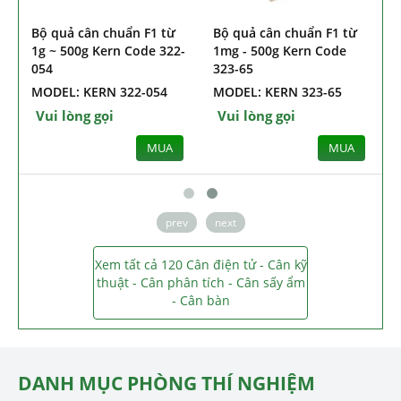
n chuẩn cấp E1
Bộ quả cân chuẩn cấp E2
Bộ quả cân chu
e 308-42
Kern Code 313-054
1g ~ 500g Kern 
054
ERN 308-42
MODEL: KERN 313-054
MODEL: KERN 3
 gọi
Vui lòng gọi
Vui lòng gọi
MUA
MUA
prev
next
Xem tất cả 120 Cân điện tử - Cân kỹ
thuật - Cân phân tích - Cân sấy ẩm
- Cân bàn
DANH MỤC PHÒNG THÍ NGHIỆM