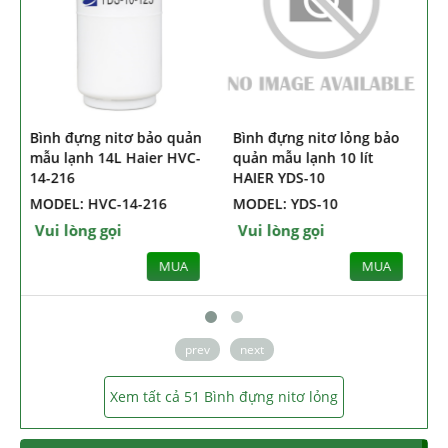
n
Bình đựng nitơ lỏng bảo
Bình đựng nitơ lỏng bảo
-
quản mẫu lạnh 10 lít
quản mẫu lạnh 10 lít
HAIER YDS-10
HAIER YDS-10-125
MODEL: YDS-10
MODEL: YDS-10-125
Vui lòng gọi
Vui lòng gọi
MUA
MUA
prev
next
Xem tất cả 51 Bình đựng nitơ lỏng