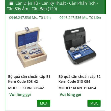
Cân Điện Tử - Cân Kỹ Thuật - Cân Phân Tích -
Cân Sấy Ẩm - Cân Bàn (120)
n
0946.247.536 Ms. Tô Liên
0946.247.536 Ms. Tô Liên
1
Bộ quả cân chuẩn cấp E2
Bộ quả cân chuẩn F1 từ
Kern Code 313-054
1g ~ 500g Kern Code 322-
054
MODEL: KERN 313-054
MODEL: KERN 322-054
Vui lòng gọi
Vui lòng gọi
MUA
MUA