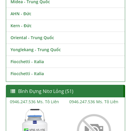
Midea - Trung Quốc
AHN - Đức
Kern - Đức
Oriental - Trung Quốc
Yonglekang - Trung Quốc
Fiocchetti - Italia
Fiocchetti - Italia
Bình Đựng Nitơ Lỏng (51)
n
0946.247.536 Ms. Tô Liên
0946.247.536 Ms. Tô Liên