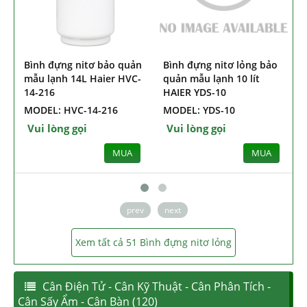
ản
Bình đựng nitơ lỏng bảo
Bình đựng nitơ lỏng bảo
C-
quản mẫu lạnh 10 lít
quản mẫu lạnh 10 lít
HAIER YDS-10
HAIER YDS-10-125
MODEL: YDS-10
MODEL: YDS-10-125
Vui lòng gọi
Vui lòng gọi
MUA
MUA
prev
next
Xem tất cả 51 Bình đựng nitơ lỏng
Cân Điện Tử - Cân Kỹ Thuật - Cân Phân Tích -
Cân Sấy Ẩm - Cân Bàn (120)