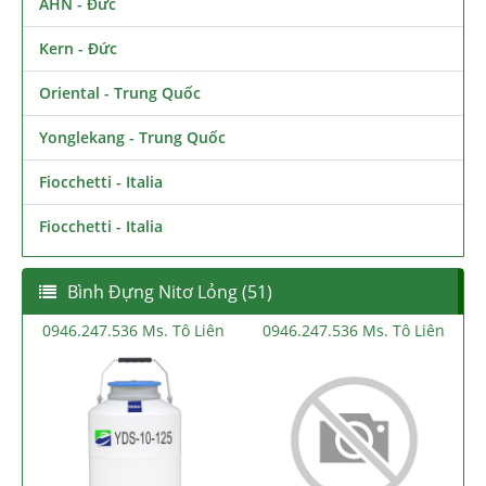
AHN - Đức
Kern - Đức
Oriental - Trung Quốc
Yonglekang - Trung Quốc
Fiocchetti - Italia
Fiocchetti - Italia
Bình Đựng Nitơ Lỏng (51)
ên
0946.247.536 Ms. Tô Liên
0946.247.536 Ms. Tô Liên