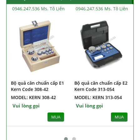
iên
0946.247.536 Ms. Tô Liên
0946.247.536 Ms. Tô Liên
E1
Bộ quả cân chuẩn cấp E2
Bộ quả cân chuẩn F1 từ
Kern Code 313-054
1g ~ 500g Kern Code 322-
054
MODEL: KERN 313-054
MODEL: KERN 322-054
Vui lòng gọi
Vui lòng gọi
A
MUA
MUA