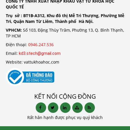
CÔNG TY TNHH XUẤT NHẬP KHẨU VẬT TƯ KHOA HỌC
QUỐC TẾ
Trụ sở :
BT1B-A312, Khu đô thị Mễ Trì Thượng, Phường Mễ
Trì, Quận Nam Từ Liêm, Thành phố Hà Nội.
VPHCM:
Số 103, Đặng Thùy Trâm, Phường 13, Q. Bình Thạnh,
TP HCM
Điện thoại:
0946.247.536
Email:
kd3.stech@gmail.com
Website: vattukhoahoc.com
KẾT NỐI CỘNG ĐỒNG
Rất hân hạnh được phục vụ quý khách