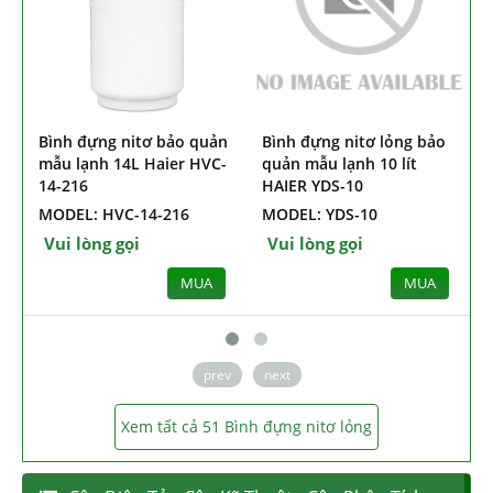
Bình đựng nitơ bảo quản
Bình đựng nitơ lỏng bảo
B
mẫu lạnh 14L Haier HVC-
quản mẫu lạnh 10 lít
14-216
HAIER YDS-10
MODEL: HVC-14-216
MODEL: YDS-10
Vui lòng gọi
Vui lòng gọi
MUA
MUA
prev
next
Xem tất cả 51 Bình đựng nitơ lỏng