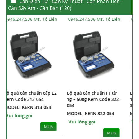
Cân Điện Tử - Cân Kỹ Thuật - Cân Phân Tích -
Cân Sấy Ẩm - Cân Bàn (120)
0946.247.536 Ms. Tô Liên
0946.247.536 Ms. Tô Liên
Bộ quả cân chuẩn cấp E1
Bộ quả cân chuẩn cấp E2
Kern Code 308-42
Kern Code 313-054
MODEL: KERN 308-42
MODEL: KERN 313-054
Vui lòng gọi
Vui lòng gọi
MUA
MUA