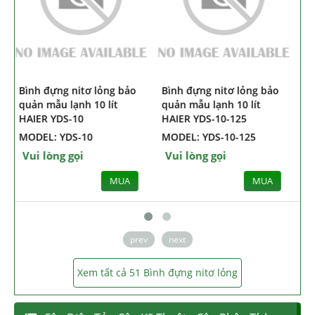
Bình đựng nitơ bảo quản
Bình đựng nitơ lỏng bảo
B
mẫu lạnh 14L Haier HVC-
quản mẫu lạnh 10 lít
14-216
HAIER YDS-10
MODEL: HVC-14-216
MODEL: YDS-10
Vui lòng gọi
Vui lòng gọi
MUA
MUA
prev
next
Xem tất cả 51 Bình đựng nitơ lỏng