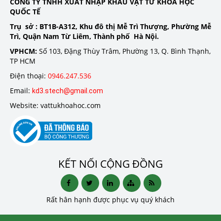
CÔNG TY TNHH XUẤT NHẬP KHẨU VẬT TƯ KHOA HỌC
QUỐC TẾ
Trụ sở :
BT1B-A312, Khu đô thị Mễ Trì Thượng, Phường Mễ
Trì, Quận Nam Từ Liêm, Thành phố Hà Nội.
VPHCM:
Số 103, Đặng Thùy Trâm, Phường 13, Q. Bình Thạnh,
TP HCM
Điện thoại:
0946.247.536
Email:
kd3.stech@gmail.com
Website: vattukhoahoc.com
KẾT NỐI CỘNG ĐỒNG
Rất hân hạnh được phục vụ quý khách