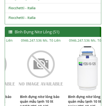
Fiocchetti - Italia
Fiocchetti - Italia
Bình Đựng Nitơ Lỏng (51)
0946.247.536 Ms. Tô Liên
0946.247.536 Ms. Tô Liên
0
Bình đựng nitơ bảo quản
Bình đựng nitơ lỏng bảo
B
mẫu lạnh 14L Haier HVC-
quản mẫu lạnh 10 lít
q