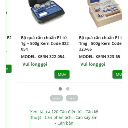
Bộ quả cân chuẩn cấp E1
Bộ quả cân chuẩn cấp E2
B
Kern Code 308-42
Kern Code 313-054
1
0
MODEL: KERN 308-42
MODEL: KERN 313-054
M
Vui lòng gọi
Vui lòng gọi
V
MUA
MUA
prev
next
Xem tất cả 120 Cân điện tử - Cân kỹ
thuật - Cân phân tích - Cân sấy ẩm
- Cân bàn