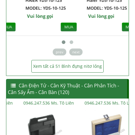
14-216
HAIER YDS-10
H
MODEL: HVC-14-216
MODEL: YDS-10
M
Vui lòng gọi
Vui lòng gọi
MUA
MUA
prev
next
Xem tất cả 51 Bình đựng nitơ lỏng
Cân Điện Tử - Cân Kỹ Thuật - Cân Phân Tích -
Cân Sấy Ẩm - Cân Bàn (120)
0946.247.536 Ms. Tô Liên
0946.247.536 Ms. Tô Liên
0