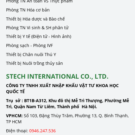
Phòng TN An toàn VS Thực phẩm
Phòng TN Hóa cơ bản
Thiết bị Hóa dược và Bào chế
Phòng TN Vi sinh & SH phân tử
Thiết bị Y tế (Điện tử - Hình ảnh)
Phòng sạch - Phòng IVF
Thiết bị Chăn nuôi Thú Y
Thiết bị Nuôi trồng thủy sản
STECH INTERNATIONAL CO., LTD.
CÔNG TY TNHH XUẤT NHẬP KHẨU VẬT TƯ KHOA HỌC
QUỐC TẾ
Trụ sở :
BT1B-A312, Khu đô thị Mễ Trì Thượng, Phường Mễ
Trì, Quận Nam Từ Liêm, Thành phố Hà Nội.
VPHCM:
Số 103, Đặng Thùy Trâm, Phường 13, Q. Bình Thạnh,
TP HCM
Điện thoại:
0946.247.536