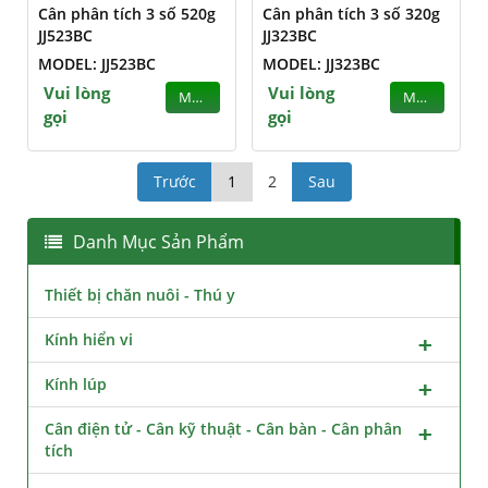
Cân phân tích 3 số 520g
Cân phân tích 3 số 320g
JJ523BC
JJ323BC
MODEL: JJ523BC
MODEL: JJ323BC
Vui lòng
Vui lòng
MUA
MUA
gọi
gọi
Trước
1
2
Sau
Danh Mục Sản Phẩm
Thiết bị chăn nuôi - Thú y
Kính hiển vi
Kính lúp
Cân điện tử - Cân kỹ thuật - Cân bàn - Cân phân
tích