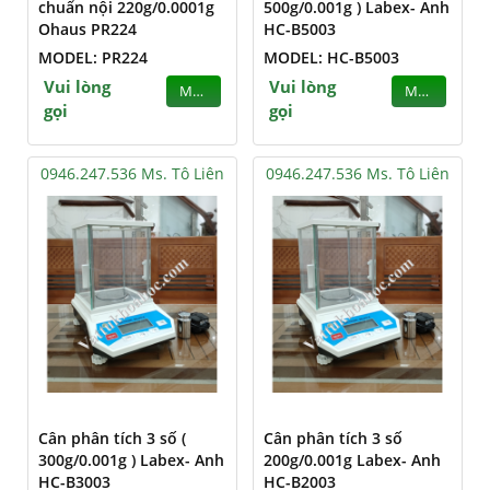
chuẩn nội 220g/0.0001g
500g/0.001g ) Labex- Anh
Ohaus PR224
HC-B5003
MODEL: PR224
MODEL: HC-B5003
Vui lòng
Vui lòng
MUA
MUA
gọi
gọi
0946.247.536 Ms. Tô Liên
0946.247.536 Ms. Tô Liên
Cân phân tích 3 số (
Cân phân tích 3 số
300g/0.001g ) Labex- Anh
200g/0.001g Labex- Anh
HC-B3003
HC-B2003