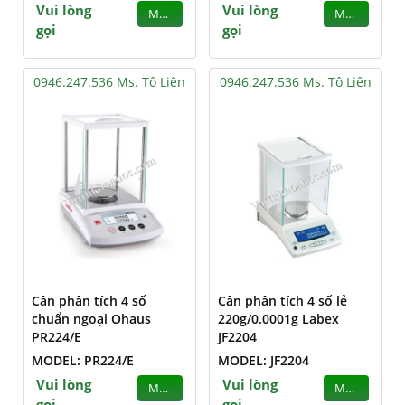
Vui lòng
Vui lòng
MUA
MUA
gọi
gọi
0946.247.536 Ms. Tô Liên
0946.247.536 Ms. Tô Liên
Cân phân tích 4 số
Cân phân tích 4 số lẻ
chuẩn ngoại Ohaus
220g/0.0001g Labex
PR224/E
JF2204
MODEL: PR224/E
MODEL: JF2204
Vui lòng
Vui lòng
MUA
MUA
gọi
gọi