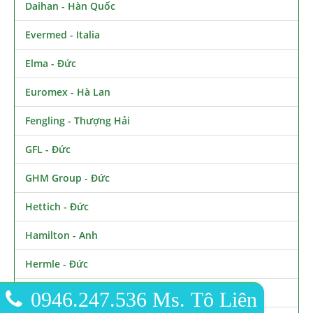
Daihan - Hàn Quốc
Evermed - Italia
Elma - Đức
Euromex - Hà Lan
Fengling - Thượng Hải
GFL - Đức
GHM Group - Đức
Hettich - Đức
Hamilton - Anh
Hermle - Đức
Haier BioMedical - Trung Quốc
0946.247.536 Ms. Tô Liên