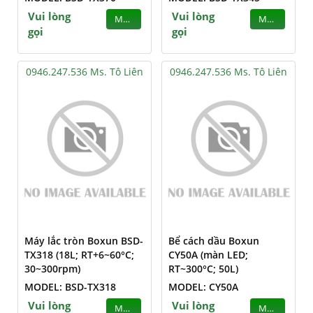
Vui lòng
Vui lòng
MUA
MUA
gọi
gọi
0946.247.536 Ms. Tô Liên
0946.247.536 Ms. Tô Liên
Máy lắc tròn Boxun BSD-
Bể cách dầu Boxun
TX318 (18L; RT+6~60°C;
CY50A (màn LED;
30~300rpm)
RT~300°C; 50L)
MODEL: BSD-TX318
MODEL: CY50A
Vui lòng
Vui lòng
MUA
MUA