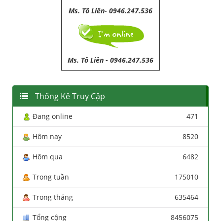
Ms. Tô Liên- 0946.247.536
Ms. Tô Liên
-
0946.247.536
Thống Kê Truy Cập
Đang online
471
Hôm nay
8520
Hôm qua
6482
Trong tuần
175010
Trong tháng
635464
Tổng cộng
8456075