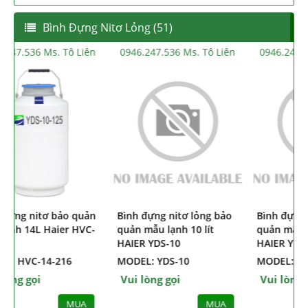
Bình Đựng Nitơ Lỏng (51)
0946.247.536 Ms. Tô Liên
0946.247.536 Ms. Tô Liên
Bình đựng nitơ bảo quản
Bình đựng nitơ lỏng bảo
B
mẫu lạnh 14L Haier HVC-
quản mẫu lạnh 10 lít
14-216
HAIER YDS-10
MODEL: HVC-14-216
MODEL: YDS-10
Vui lòng gọi
Vui lòng gọi
MUA
MUA