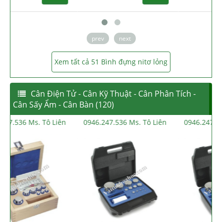
prev
next
Xem tất cả 51 Bình đựng nitơ lỏng
Cân Điện Tử - Cân Kỹ Thuật - Cân Phân Tích -
Cân Sấy Ẩm - Cân Bàn (120)
0946.247.536 Ms. Tô Liên
0946.247.536 Ms. Tô Liên