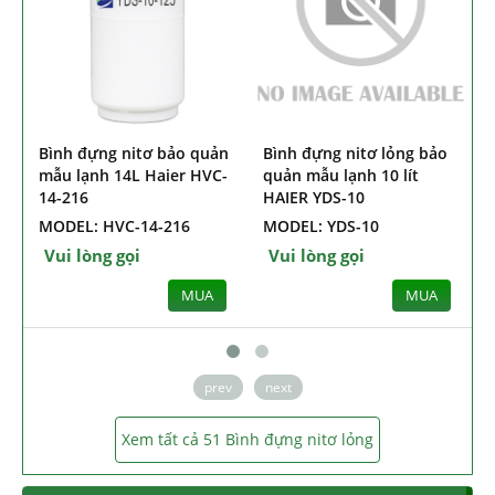
Bình đựng nitơ bảo quản
Bình đựng nitơ lỏng bảo
B
mẫu lạnh 14L Haier HVC-
quản mẫu lạnh 10 lít
14-216
HAIER YDS-10
MODEL: HVC-14-216
MODEL: YDS-10
Vui lòng gọi
Vui lòng gọi
MUA
MUA
prev
next
Xem tất cả 51 Bình đựng nitơ lỏng