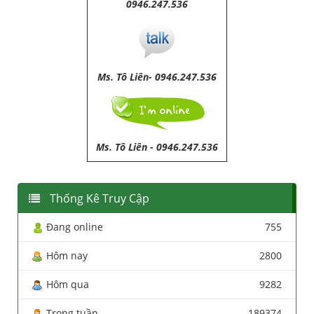
0946.247.536
Ms. Tô Liên- 0946.247.536
Ms. Tô Liên
-
0946.247.536
Thống Kê Truy Cập
Đang online
755
Hôm nay
2800
Hôm qua
9282
Trong tuần
189374