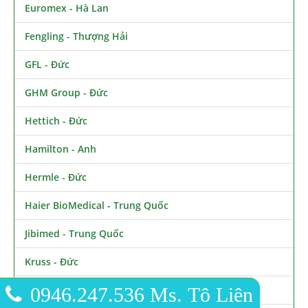
Euromex - Hà Lan
Fengling - Thượng Hải
GFL - Đức
GHM Group - Đức
Hettich - Đức
Hamilton - Anh
Hermle - Đức
Haier BioMedical - Trung Quốc
Jibimed - Trung Quốc
Kruss - Đức
KNF - Đức
0946.247.536 Ms. Tô Liên