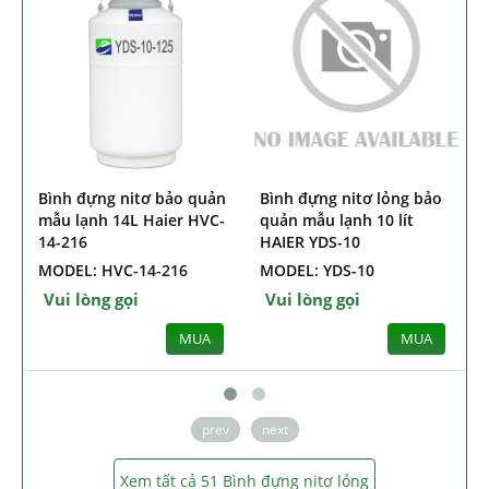
Bình đựng nitơ bảo quản
Bình đựng nitơ lỏng bảo
B
mẫu lạnh 14L Haier HVC-
quản mẫu lạnh 10 lít
14-216
HAIER YDS-10
MODEL: HVC-14-216
MODEL: YDS-10
Vui lòng gọi
Vui lòng gọi
MUA
MUA
prev
next
Xem tất cả 51 Bình đựng nitơ lỏng