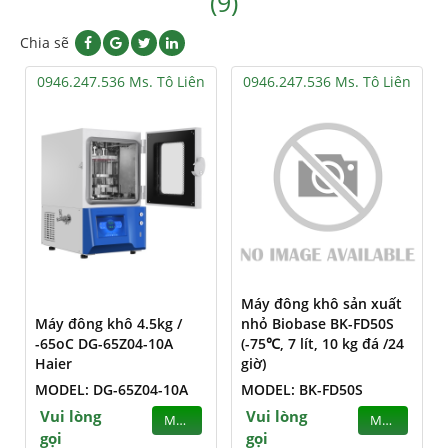
(9)
Chia sẽ
0946.247.536 Ms. Tô Liên
0946.247.536 Ms. Tô Liên
Máy đông khô sản xuất
Máy đông khô 4.5kg /
nhỏ Biobase BK-FD50S
-65oC DG-65Z04-10A
(-75℃, 7 lít, 10 kg đá /24
Haier
giờ)
MODEL: DG-65Z04-10A
MODEL: BK-FD50S
Vui lòng
Vui lòng
MUA
MUA
gọi
gọi