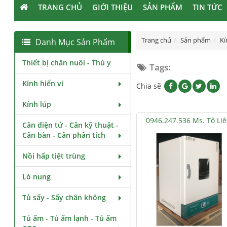
TRANG CHỦ
GIỚI THIỆU
SẢN PHẨM
TIN TỨC
Trang chủ
Sản phẩm
Kí
Danh Mục Sản Phẩm
Thiết bị chăn nuôi - Thú y
Tags:
Kính hiển vi
Chia sẽ
Kính lúp
0946.247.536 Ms. Tô Li
Cân điện tử - Cân kỹ thuật -
Cân bàn - Cân phân tích
Nồi hấp tiệt trùng
Lò nung
Tủ sấy - Sấy chân không
Tủ ấm - Tủ ấm lạnh - Tủ ấm