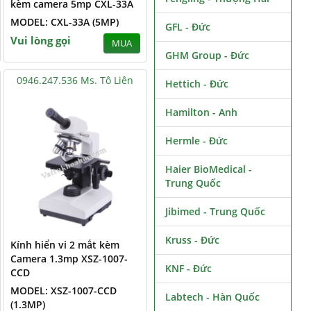
kèm camera 5mp CXL-33A
MODEL: CXL-33A (5MP)
GFL - Đức
Vui lòng gọi
MUA
GHM Group - Đức
0946.247.536 Ms. Tô Liên
Hettich - Đức
Hamilton - Anh
Hermle - Đức
Haier BioMedical -
Trung Quốc
Jibimed - Trung Quốc
Kruss - Đức
Kính hiển vi 2 mắt kèm
Camera 1.3mp XSZ-1007-
KNF - Đức
CCD
MODEL: XSZ-1007-CCD
Labtech - Hàn Quốc
(1.3MP)