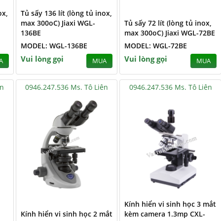
ox,
Tủ sấy 136 lít (lòng tủ inox,
max 300oC) Jiaxi WGL-
Tủ sấy 72 lít (lòng tủ inox,
136BE
max 300oC) Jiaxi WGL-72BE
MODEL: WGL-136BE
MODEL: WGL-72BE
Vui lòng gọi
Vui lòng gọi
A
MUA
MUA
ên
0946.247.536 Ms. Tô Liên
0946.247.536 Ms. Tô Liên
Kính hiển vi sinh học 3 mắt
Kính hiển vi sinh học 2 mắt
kèm camera 1.3mp CXL-