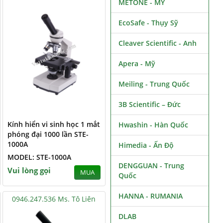
METONE - MỸ
EcoSafe - Thụy Sỹ
Cleaver Scientific - Anh
Apera - Mỹ
Meiling - Trung Quốc
3B Scientific – Đức
Kính hiển vi sinh học 1 mắt
Hwashin - Hàn Quốc
phóng đại 1000 lần STE-
1000A
Himedia - Ấn Độ
MODEL: STE-1000A
DENGGUAN - Trung
Vui lòng gọi
MUA
Quốc
HANNA - RUMANIA
0946.247.536 Ms. Tô Liên
DLAB