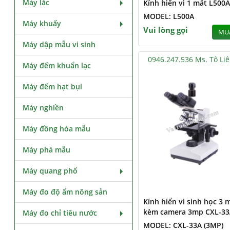
Máy lắc
Kính hiển vi 1 mắt L500A
MODEL: L500A
Máy khuấy
Vui lòng gọi
MU
Máy dập mẫu vi sinh
0946.247.536 Ms. Tô Li
Máy đếm khuẩn lạc
Máy đếm hạt bụi
Máy nghiền
Máy đồng hóa mẫu
Máy phá mẫu
Máy quang phổ
Máy đo độ ẩm nông sản
Kính hiển vi sinh học 3 
kèm camera 3mp CXL-33
Máy đo chỉ tiêu nước
MODEL: CXL-33A (3MP)