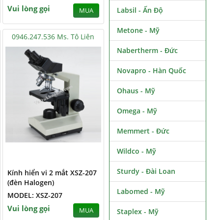
Vui lòng gọi
Labsil - Ấn Độ
MUA
Metone - Mỹ
0946.247.536 Ms. Tô Liên
Nabertherm - Đức
Novapro - Hàn Quốc
Ohaus - Mỹ
Omega - Mỹ
Memmert - Đức
Wildco - Mỹ
Sturdy - Đài Loan
Kính hiển vi 2 mắt XSZ-207
(đèn Halogen)
Labomed - Mỹ
MODEL: XSZ-207
Vui lòng gọi
MUA
Staplex - Mỹ