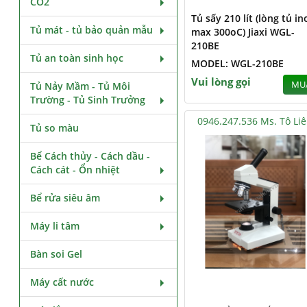
CO2
Tủ sấy 210 lít (lòng tủ in
Tủ mát - tủ bảo quản mẫu
max 300oC) Jiaxi WGL-
210BE
Tủ an toàn sinh học
MODEL: WGL-210BE
Vui lòng gọi
MU
Tủ Nảy Mầm - Tủ Môi
Trường - Tủ Sinh Trưởng
0946.247.536 Ms. Tô Li
Tủ so màu
Bể Cách thủy - Cách dầu -
Cách cát - Ổn nhiệt
Bể rửa siêu âm
Máy li tâm
Bàn soi Gel
Máy cất nước