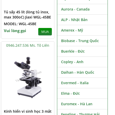
Aurora - Canada
Tủ sấy 45 lít (lòng tủ inox,
max 300oC) Jiaxi WGL-45BE
ALP - Nhật Bản
MODEL: WGL-45BE
Amerex - Mỹ
Vui lòng gọi
MUA
Biobase - Trung Quốc
0946.247.536 Ms. Tô Liên
Buerkle - Đức
Copley - Anh
Daihan - Hàn Quốc
Evermed - Italia
Elma - Đức
Euromex - Hà Lan
Kính hiển vi sinh học 3 mắt
Fengling - Thượng Hải