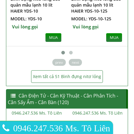
quản mẫu lạnh 10 lít
quản mẫu lạnh 10 lít
qu
HAIER YDS-10
HAIER YDS-10-125
Ha
MODEL: YDS-10
MODEL: YDS-10-125
MO
Vui lòng gọi
Vui lòng gọi
V
MUA
MUA
prev
next
Xem tất cả 51 Bình đựng nitơ lỏng
Cân Điện Tử - Cân Kỹ Thuật - Cân Phân Tích -
Cân Sấy Ẩm - Cân Bàn (120)
0946.247.536 Ms. Tô Liên
0946.247.536 Ms. Tô Liên
0
0946.247.536 Ms. Tô Liên