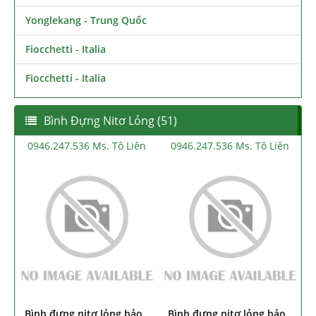
Yonglekang - Trung Quốc
Fiocchetti - Italia
Fiocchetti - Italia
Bình Đựng Nitơ Lỏng (51)
0946.247.536 Ms. Tô Liên
0946.247.536 Ms. Tô Liên
0
Bình đựng nitơ lỏng bảo
Bình đựng nitơ lỏng bảo
Bì