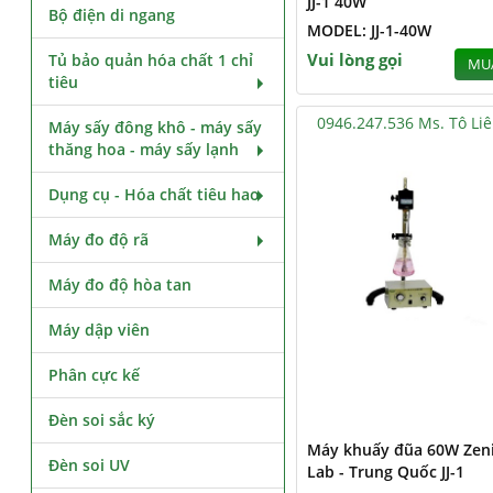
JJ-1 40W
Bộ điện di ngang
MODEL: JJ-1-40W
Vui lòng gọi
Tủ bảo quản hóa chất 1 chỉ
MU
tiêu
0946.247.536 Ms. Tô Li
Máy sấy đông khô - máy sấy
thăng hoa - máy sấy lạnh
Dụng cụ - Hóa chất tiêu hao
Máy đo độ rã
Máy đo độ hòa tan
Máy dập viên
Phân cực kế
Đèn soi sắc ký
Máy khuấy đũa 60W Zen
Đèn soi UV
Lab - Trung Quốc JJ-1