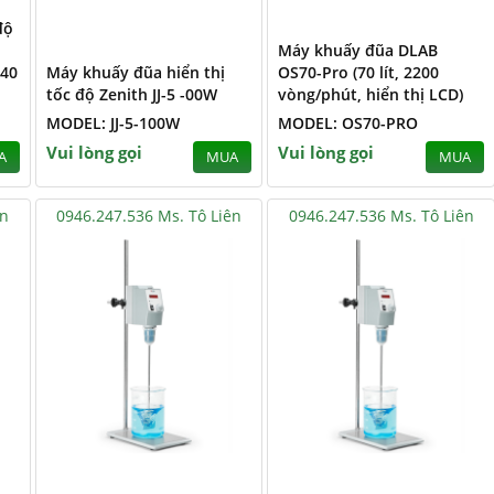
độ
Máy khuấy đũa DLAB
 40
Máy khuấy đũa hiển thị
OS70-Pro (70 lít, 2200
tốc độ Zenith JJ-5 -00W
vòng/phút, hiển thị LCD)
MODEL: JJ-5-100W
MODEL: OS70-PRO
Vui lòng gọi
Vui lòng gọi
A
MUA
MUA
ên
0946.247.536 Ms. Tô Liên
0946.247.536 Ms. Tô Liên