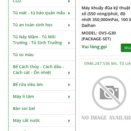
CO2
Máy khuấy đũa kỹ thuật
Tủ mát - tủ bảo quản mẫu
số (550 vòng/phút, độ
nhớt 350,000mPas, 100 lí
Tủ an toàn sinh học
Daihan
MODEL: OVS-G30
Tủ Nảy Mầm - Tủ Môi
(PACKAGE-SET)
Trường - Tủ Sinh Trưởng
Vui lòng gọi
MU
Tủ so màu
0946.247.536 Ms. Tô Li
Bể Cách thủy - Cách dầu -
Cách cát - Ổn nhiệt
Bể rửa siêu âm
Máy li tâm
Bàn soi Gel
Máy cất nước