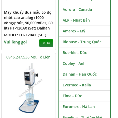
Aurora - Canada
Máy khuấy đũa mẫu có độ
nhớt cao analog (1000
ALP - Nhật Bản
vòng/phút, 90,000mPas, 60
lít) HT-120AX (Set) Daihan
Amerex - Mỹ
MODEL: HT-120AX (SET)
Vui lòng gọi
Biobase - Trung Quốc
MUA
Buerkle - Đức
0946.247.536 Ms. Tô Liên
Copley - Anh
Daihan - Hàn Quốc
Evermed - Italia
Elma - Đức
Euromex - Hà Lan
Fengling - Thượng Hải