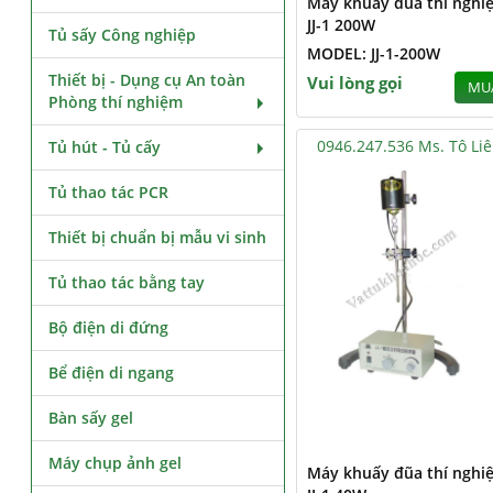
Máy khuấy đũa thí nghi
JJ-1 200W
Tủ sấy Công nghiệp
MODEL: JJ-1-200W
Thiết bị - Dụng cụ An toàn
Vui lòng gọi
MU
Phòng thí nghiệm
0946.247.536 Ms. Tô Li
Tủ hút - Tủ cấy
Tủ thao tác PCR
Thiết bị chuẩn bị mẫu vi sinh
Tủ thao tác bằng tay
Bộ điện di đứng
Bể điện di ngang
Bàn sấy gel
Máy chụp ảnh gel
Máy khuấy đũa thí nghi