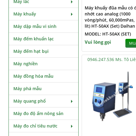
Máy lắc
Máy khuấy đũa mẫu có 
Máy khuấy
nhớt cao analog (1000
vòng/phút, 60,000mPas,
lít) HT-50AX (Set) Daihan
Máy dập mẫu vi sinh
MODEL: HT-50AX (SET)
Máy đếm khuẩn lạc
Vui lòng gọi
MU
Máy đếm hạt bụi
0946.247.536 Ms. Tô Li
Máy nghiền
Máy đồng hóa mẫu
Máy phá mẫu
Máy quang phổ
Máy đo độ ẩm nông sản
Máy đo chỉ tiêu nước