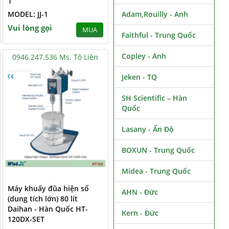
1
MODEL: JJ-1
Adam,Rouilly - Anh
Vui lòng gọi
MUA
Faithful - Trung Quốc
Copley - Anh
0946.247.536 Ms. Tô Liên
Jeken - TQ
SH Scientific – Hàn
Quốc
Lasany - Ấn Độ
BOXUN - Trung Quốc
Midea - Trung Quốc
Máy khuấy đũa hiện số
AHN - Đức
(dung tích lớn) 80 lít
Daihan - Hàn Quốc HT-
Kern - Đức
120DX-SET