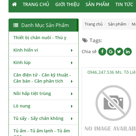
TRANG CHỦ
GIỚI THIỆU
SẢN PHẨM
TIN TỨC
Trang chủ
Sản phẩm
M
Danh Mục Sản Phẩm
Thiết bị chăn nuôi - Thú y
Tags:
Kính hiển vi
Chia sẽ
Kính lúp
0946.247.536 Ms. Tô Li
Cân điện tử - Cân kỹ thuật -
Cân bàn - Cân phân tích
Nồi hấp tiệt trùng
Lò nung
Tủ sấy - Sấy chân không
Tủ ấm - Tủ ấm lạnh - Tủ ấm