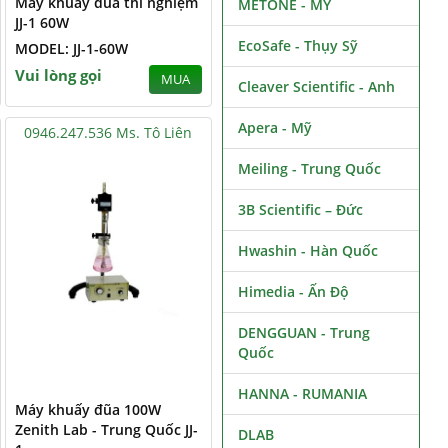
Máy khuấy đũa thí nghiệm
METONE - MỸ
JJ-1 60W
EcoSafe - Thụy Sỹ
MODEL: JJ-1-60W
Vui lòng gọi
MUA
Cleaver Scientific - Anh
Apera - Mỹ
0946.247.536 Ms. Tô Liên
Meiling - Trung Quốc
3B Scientific – Đức
Hwashin - Hàn Quốc
Himedia - Ấn Độ
DENGGUAN - Trung
Quốc
HANNA - RUMANIA
Máy khuấy đũa 100W
Zenith Lab - Trung Quốc JJ-
DLAB