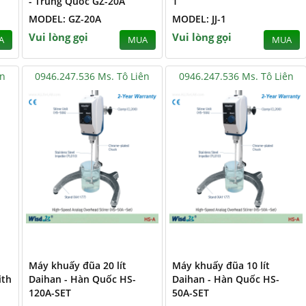
- Trung Quốc GZ-20A
1
MODEL: GZ-20A
MODEL: JJ-1
Vui lòng gọi
Vui lòng gọi
A
MUA
MUA
ên
0946.247.536 Ms. Tô Liên
0946.247.536 Ms. Tô Liên
Máy khuấy đũa 20 lít
Máy khuấy đũa 10 lít
ith
Daihan - Hàn Quốc HS-
Daihan - Hàn Quốc HS-
120A-SET
50A-SET