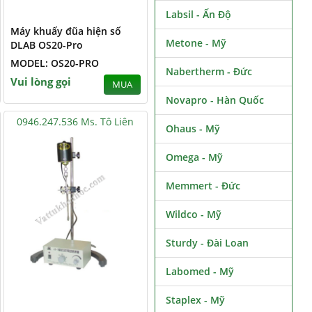
Labsil - Ấn Độ
Máy khuấy đũa hiện số
Metone - Mỹ
DLAB OS20-Pro
MODEL: OS20-PRO
Nabertherm - Đức
Vui lòng gọi
MUA
Novapro - Hàn Quốc
0946.247.536 Ms. Tô Liên
Ohaus - Mỹ
Omega - Mỹ
Memmert - Đức
Wildco - Mỹ
Sturdy - Đài Loan
Labomed - Mỹ
Staplex - Mỹ