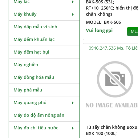
Máy lắc
BXK-50S (53L;
RT+10~250°C; hiển thị đ
Máy khuấy
chân không)
MODEL: BXK-50S
Máy dập mẫu vi sinh
Vui lòng gọi
MU
Máy đếm khuẩn lạc
0946.247.536 Ms. Tô Li
Máy đếm hạt bụi
Máy nghiền
Máy đồng hóa mẫu
Máy phá mẫu
Máy quang phổ
Máy đo độ ẩm nông sản
Tủ sấy chân không Boxu
Máy đo chỉ tiêu nước
BXK-100 (100L;