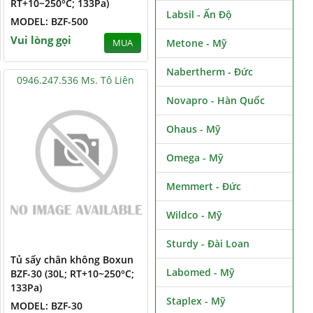
RT+10~250°C; 133Pa)
Labsil - Ấn Độ
MODEL: BZF-500
Vui lòng gọi
Metone - Mỹ
MUA
Nabertherm - Đức
0946.247.536 Ms. Tô Liên
Novapro - Hàn Quốc
Ohaus - Mỹ
Omega - Mỹ
Memmert - Đức
Wildco - Mỹ
Sturdy - Đài Loan
Tủ sấy chân không Boxun
Labomed - Mỹ
BZF-30 (30L; RT+10~250°C;
133Pa)
Staplex - Mỹ
MODEL: BZF-30