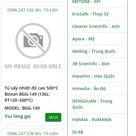
METONE - MỸ
0946.247.536 Ms. Tô Liên
EcoSafe - Thụy Sỹ
Cleaver Scientific - Anh
Apera - Mỹ
Meiling - Trung Quốc
3B Scientific – Đức
Hwashin - Hàn Quốc
Tủ sấy nhiệt độ cao 500°C
Himedia - Ấn Độ
Boxun BGG-149 (136L;
RT+20~500°C)
DENGGUAN - Trung
Quốc
MODEL: BGG-149
Vui lòng gọi
MUA
HANNA - RUMANIA
DLAB
0946.247.536 Ms. Tô Liên