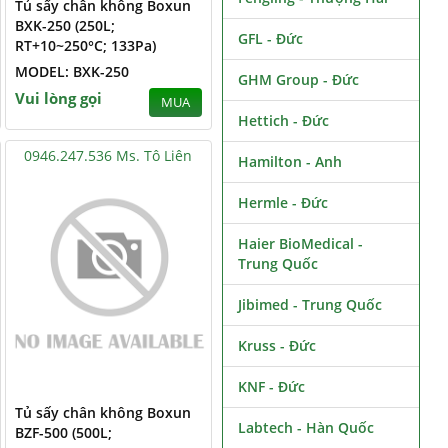
Tủ sấy chân không Boxun
BXK-250 (250L;
GFL - Đức
RT+10~250°C; 133Pa)
MODEL: BXK-250
GHM Group - Đức
Vui lòng gọi
MUA
Hettich - Đức
0946.247.536 Ms. Tô Liên
Hamilton - Anh
Hermle - Đức
Haier BioMedical -
Trung Quốc
Jibimed - Trung Quốc
Kruss - Đức
KNF - Đức
Tủ sấy chân không Boxun
Labtech - Hàn Quốc
BZF-500 (500L;