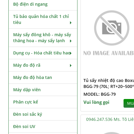
Bộ điện di ngang
Tủ bảo quản hóa chất 1 chỉ
tiêu
Máy sấy đông khô - máy sấy
thăng hoa - máy sấy lạnh
Dụng cụ - Hóa chất tiêu hao
Máy đo độ rã
Máy đo độ hòa tan
Tủ sấy nhiệt độ cao Box
BGG-79 (70L; RT+20~500°
Máy dập viên
MODEL: BGG-79
Phân cực kế
Vui lòng gọi
MU
Đèn soi sắc ký
0946.247.536 Ms. Tô Li
Đèn soi UV