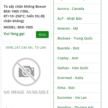
Tủ sấy chân không Boxun
Aurora - Canada
BXK-100S (100L;
RT+10~250°C; hiển thị độ
ALP - Nhật Bản
chân không)
MODEL: BXK-100S
Amerex - Mỹ
Vui lòng gọi
MUA
Biobase - Trung Quốc
0946.247.536 Ms. Tô Liên
Buerkle - Đức
Copley - Anh
Daihan - Hàn Quốc
Evermed - Italia
Elma - Đức
Euromex - Hà Lan
Fengling - Thượng Hải