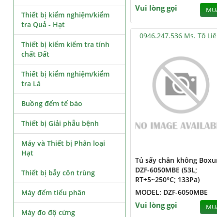
Vui lòng gọi
MU
Thiết bị kiểm nghiệm/kiểm
tra Quả - Hạt
0946.247.536 Ms. Tô Li
Thiết bị kiểm kiểm tra tính
chất Đất
Thiết bị kiểm nghiệm/kiểm
tra Lá
Buồng đếm tế bào
Thiết bị Giải phẫu bệnh
Máy và Thiết bị Phân loại
Hạt
Tủ sấy chân không Boxu
DZF-6050MBE (53L;
Thiết bị bẫy côn trùng
RT+5~250°C; 133Pa)
MODEL: DZF-6050MBE
Máy đếm tiểu phân
Vui lòng gọi
MU
Máy đo độ cứng