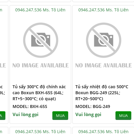
ên
0946.247.536 Ms. Tô Liên
0946.247.536 Ms. Tô Liên
ác
Tủ sấy 300°C độ chính xác
Tủ sấy nhiệt độ cao 500°C
9L;
cao Boxun BXH-65S (64L;
Boxun BGG-249 (225L;
RT+5~300°C; có quạt)
RT+20~500°C)
MODEL: BXH-65S
MODEL: BGG-249
Vui lòng gọi
Vui lòng gọi
A
MUA
MUA
ên
0946.247.536 Ms. Tô Liên
0946.247.536 Ms. Tô Liên