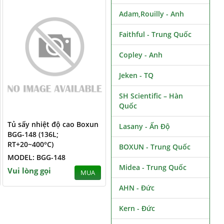
Adam,Rouilly - Anh
Faithful - Trung Quốc
Copley - Anh
Jeken - TQ
SH Scientific – Hàn
Quốc
Tủ sấy nhiệt độ cao Boxun
Lasany - Ấn Độ
BGG-148 (136L;
RT+20~400°C)
BOXUN - Trung Quốc
MODEL: BGG-148
Midea - Trung Quốc
Vui lòng gọi
MUA
AHN - Đức
Kern - Đức