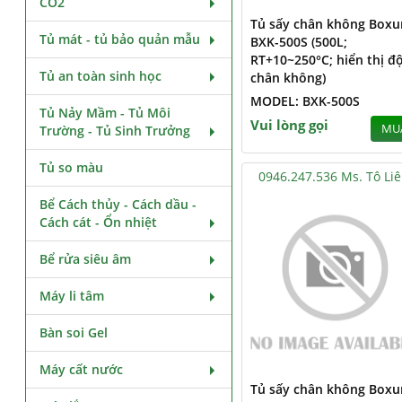
CO2
Tủ sấy chân không Boxu
Tủ mát - tủ bảo quản mẫu
BXK-500S (500L;
RT+10~250°C; hiển thị đ
Tủ an toàn sinh học
chân không)
MODEL: BXK-500S
Tủ Nảy Mầm - Tủ Môi
Vui lòng gọi
MU
Trường - Tủ Sinh Trưởng
Tủ so màu
0946.247.536 Ms. Tô Li
Bể Cách thủy - Cách dầu -
Cách cát - Ổn nhiệt
Bể rửa siêu âm
Máy li tâm
Bàn soi Gel
Máy cất nước
Tủ sấy chân không Boxu