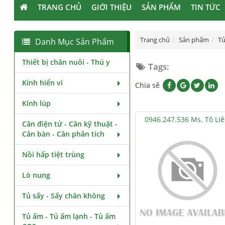
TRANG CHỦ
GIỚI THIỆU
SẢN PHẨM
TIN TỨC
Trang chủ
Sản phẩm
Tủ
Danh Mục Sản Phẩm
Thiết bị chăn nuôi - Thú y
Tags:
Kính hiển vi
Chia sẽ
Kính lúp
0946.247.536 Ms. Tô Li
Cân điện tử - Cân kỹ thuật -
Cân bàn - Cân phân tích
Nồi hấp tiệt trùng
Lò nung
Tủ sấy - Sấy chân không
Tủ ấm - Tủ ấm lạnh - Tủ ấm