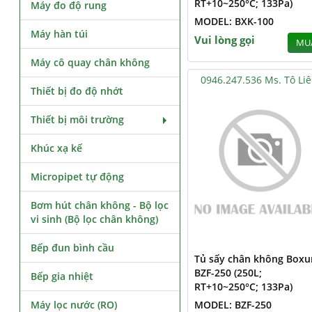
RT+10~250°C; 133Pa)
Máy đo độ rung
MODEL: BXK-100
Máy hàn túi
Vui lòng gọi
MU
Máy cô quay chân không
0946.247.536 Ms. Tô Li
Thiết bị đo độ nhớt
Thiết bị môi trường
Khúc xạ kế
Micropipet tự động
Bơm hút chân không - Bộ lọc
vi sinh (Bộ lọc chân không)
Bếp đun bình cầu
Tủ sấy chân không Boxu
BZF-250 (250L;
Bếp gia nhiệt
RT+10~250°C; 133Pa)
Máy lọc nước (RO)
MODEL: BZF-250