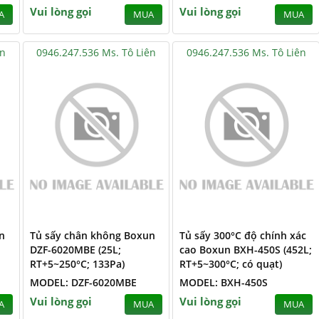
Vui lòng gọi
Vui lòng gọi
A
MUA
MUA
ên
0946.247.536 Ms. Tô Liên
0946.247.536 Ms. Tô Liên
n
Tủ sấy chân không Boxun
Tủ sấy 300°C độ chính xác
DZF-6020MBE (25L;
cao Boxun BXH-450S (452L;
RT+5~250°C; 133Pa)
RT+5~300°C; có quạt)
MODEL: DZF-6020MBE
MODEL: BXH-450S
Vui lòng gọi
Vui lòng gọi
A
MUA
MUA