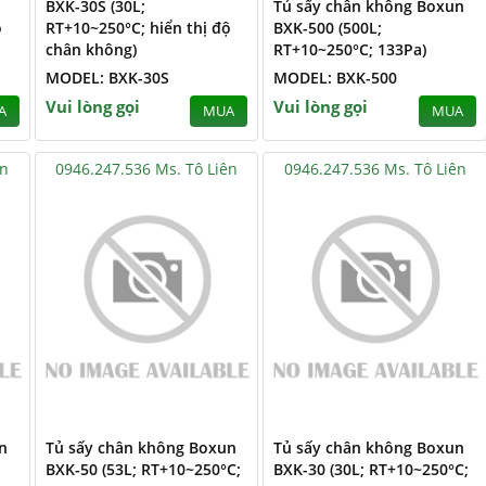
BXK-30S (30L;
Tủ sấy chân không Boxun
ộ
RT+10~250°C; hiển thị độ
BXK-500 (500L;
chân không)
RT+10~250°C; 133Pa)
MODEL: BXK-30S
MODEL: BXK-500
Vui lòng gọi
Vui lòng gọi
A
MUA
MUA
ên
0946.247.536 Ms. Tô Liên
0946.247.536 Ms. Tô Liên
n
Tủ sấy chân không Boxun
Tủ sấy chân không Boxun
BXK-50 (53L; RT+10~250°C;
BXK-30 (30L; RT+10~250°C;