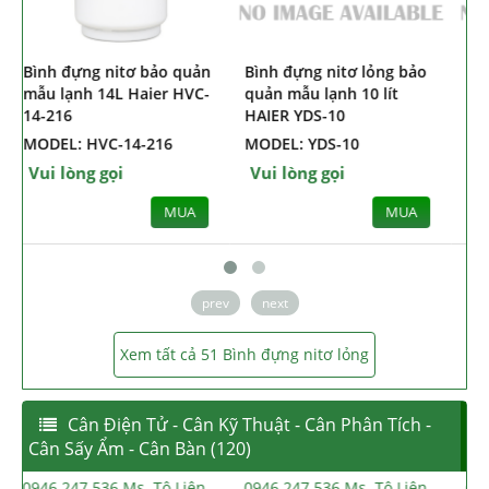
Bình đựng nitơ bảo quản
Bình đựng nitơ lỏng bảo
B
mẫu lạnh 14L Haier HVC-
quản mẫu lạnh 10 lít
14-216
HAIER YDS-10
MODEL: HVC-14-216
MODEL: YDS-10
Vui lòng gọi
Vui lòng gọi
MUA
MUA
prev
next
Xem tất cả 51 Bình đựng nitơ lỏng
Cân Điện Tử - Cân Kỹ Thuật - Cân Phân Tích -
Cân Sấy Ẩm - Cân Bàn (120)
0946.247.536 Ms. Tô Liên
0946.247.536 Ms. Tô Liên