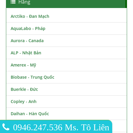
Hãng
Arctiko - Đan Mạch
AquaLabo - Pháp
Aurora - Canada
ALP - Nhật Bản
Amerex - Mỹ
Biobase - Trung Quốc
Buerkle - Đức
Copley - Anh
Daihan - Hàn Quốc
0946.247.536 Ms. Tô Liên
Evermed - Italia