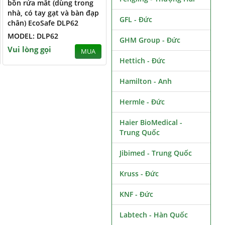
bồn rửa mắt (dùng trong
nhà, có tay gạt và bàn đạp
GFL - Đức
chân) EcoSafe DLP62
MODEL: DLP62
GHM Group - Đức
Vui lòng gọi
MUA
Hettich - Đức
Hamilton - Anh
Hermle - Đức
Haier BioMedical -
Trung Quốc
Jibimed - Trung Quốc
Kruss - Đức
KNF - Đức
Labtech - Hàn Quốc