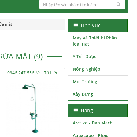
ửa mắt
Lĩnh Vực
Máy và Thiết bị Phân
loại Hạt
ỬA MẮT (9)
Y Tế - Dược
Nông Nghiệp
0946.247.536 Ms. Tô Liên
Môi Trường
Xây Dựng
Hãng
Arctiko - Đan Mạch
AquaLabo - Pháp