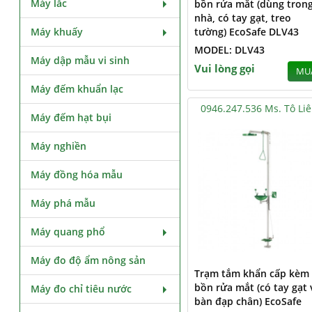
Máy lắc
bồn rửa mắt (dùng tron
nhà, có tay gạt, treo
Máy khuấy
tường) EcoSafe DLV43
MODEL: DLV43
Máy dập mẫu vi sinh
Vui lòng gọi
MU
Máy đếm khuẩn lạc
0946.247.536 Ms. Tô Li
Máy đếm hạt bụi
Máy nghiền
Máy đồng hóa mẫu
Máy phá mẫu
Máy quang phổ
Máy đo độ ẩm nông sản
Trạm tắm khẩn cấp kèm
bồn rửa mắt (có tay gạt 
Máy đo chỉ tiêu nước
bàn đạp chân) EcoSafe