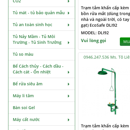
CO2
Trạm tắm khẩn cấp kèm
Tủ mát - tủ bảo quản mẫu
bồn rửa mắt (dùng tron
nhà và ngoài trời, có tay
Tủ an toàn sinh học
gạt) EcoSafe DLI92
MODEL: DLI92
Tủ Nảy Mầm - Tủ Môi
Vui lòng gọi
MU
Trường - Tủ Sinh Trưởng
Tủ so màu
0946.247.536 Ms. Tô Li
Bể Cách thủy - Cách dầu -
Cách cát - Ổn nhiệt
Bể rửa siêu âm
Máy li tâm
Bàn soi Gel
Máy cất nước
Trạm tắm khẩn cấp kèm