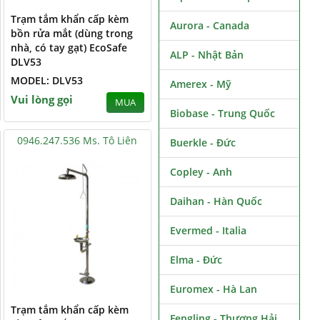
Trạm tắm khẩn cấp kèm
Aurora - Canada
bồn rửa mắt (dùng trong
nhà, có tay gạt) EcoSafe
ALP - Nhật Bản
DLV53
MODEL: DLV53
Amerex - Mỹ
Vui lòng gọi
MUA
Biobase - Trung Quốc
0946.247.536 Ms. Tô Liên
Buerkle - Đức
Copley - Anh
Daihan - Hàn Quốc
Evermed - Italia
Elma - Đức
Euromex - Hà Lan
Trạm tắm khẩn cấp kèm
Fengling - Thượng Hải