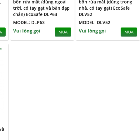
g
bồn rửa mắt (dùng ngoài
bồn rửa mắt (dùng trong
trời, có tay gạt và bàn đạp
nhà, có tay gạt) EcoSafe
chân) EcoSafe DLP63
DLV52
MODEL: DLP63
MODEL: DLV52
Vui lòng gọi
Vui lòng gọi
A
MUA
MUA
ên
và