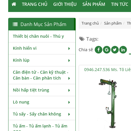
TRANG CHỦ
GIỚI THIỆU
SẢN PHẨM
TIN TỨC
Trang chủ
Sản phẩm
Th
Danh Mục Sản Phẩm
Thiết bị chăn nuôi - Thú y
Tags:
Kính hiển vi
Chia sẽ
Kính lúp
0946.247.536 Ms. Tô Li
Cân điện tử - Cân kỹ thuật -
Cân bàn - Cân phân tích
Nồi hấp tiệt trùng
Lò nung
Tủ sấy - Sấy chân không
Tủ ấm - Tủ ấm lạnh - Tủ ấm