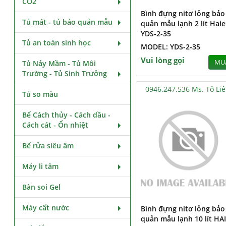
CO2
Bình đựng nitơ lỏng bảo
Tủ mát - tủ bảo quản mẫu
quản mẫu lạnh 2 lít Haie
YDS-2-35
Tủ an toàn sinh học
MODEL: YDS-2-35
Vui lòng gọi
MU
Tủ Nảy Mầm - Tủ Môi
Trường - Tủ Sinh Trưởng
0946.247.536 Ms. Tô Li
Tủ so màu
Bể Cách thủy - Cách dầu -
Cách cát - Ổn nhiệt
Bể rửa siêu âm
Máy li tâm
Bàn soi Gel
Máy cất nước
Bình đựng nitơ lỏng bảo
quản mẫu lạnh 10 lít HA