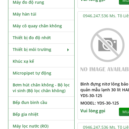
MU
Máy đo độ rung
Máy hàn túi
0946.247.536 Ms. Tô Li
Máy cô quay chân không
Thiết bị đo độ nhớt
Thiết bị môi trường
Khúc xạ kế
Micropipet tự động
Bình đựng nitơ lỏng bảo
Bơm hút chân không - Bộ lọc
quản mẫu lạnh 30 lít HA
vi sinh (Bộ lọc chân không)
YDS-30-125
Bếp đun bình cầu
MODEL: YDS-30-125
Vui lòng gọi
MU
Bếp gia nhiệt
Máy lọc nước (RO)
0946.247.536 Ms. Tô Li