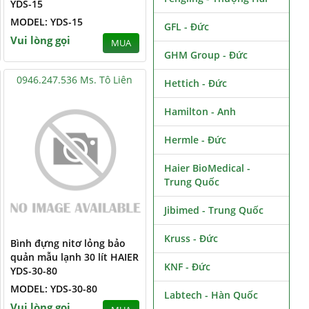
YDS-15
MODEL: YDS-15
GFL - Đức
Vui lòng gọi
MUA
GHM Group - Đức
0946.247.536 Ms. Tô Liên
Hettich - Đức
Hamilton - Anh
Hermle - Đức
Haier BioMedical -
Trung Quốc
Jibimed - Trung Quốc
Kruss - Đức
Bình đựng nitơ lỏng bảo
quản mẫu lạnh 30 lít HAIER
KNF - Đức
YDS-30-80
MODEL: YDS-30-80
Labtech - Hàn Quốc
Vui lòng gọi