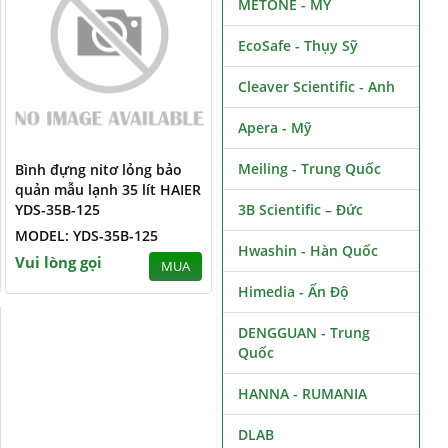
METONE - MỸ
EcoSafe - Thụy Sỹ
Cleaver Scientific - Anh
Apera - Mỹ
Meiling - Trung Quốc
Bình đựng nitơ lỏng bảo
quản mẫu lạnh 35 lít HAIER
YDS-35B-125
3B Scientific – Đức
MODEL: YDS-35B-125
Hwashin - Hàn Quốc
Vui lòng gọi
MUA
Himedia - Ấn Độ
DENGGUAN - Trung
Quốc
HANNA - RUMANIA
DLAB