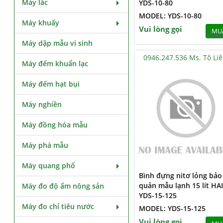
Máy lắc
YDS-10-80
MODEL: YDS-10-80
Máy khuấy
Vui lòng gọi
MU
Máy dập mẫu vi sinh
0946.247.536 Ms. Tô Li
Máy đếm khuẩn lạc
Máy đếm hạt bụi
Máy nghiền
Máy đồng hóa mẫu
Máy phá mẫu
Máy quang phổ
Bình đựng nitơ lỏng bảo
quản mẫu lạnh 15 lít HA
Máy đo độ ẩm nông sản
YDS-15-125
Máy đo chỉ tiêu nước
MODEL: YDS-15-125
Vui lòng gọi