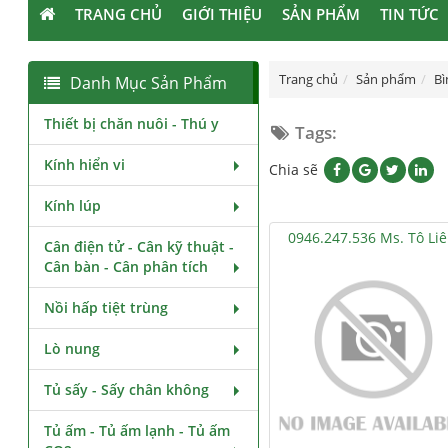
TRANG CHỦ
GIỚI THIỆU
SẢN PHẨM
TIN TỨC
Trang chủ
Sản phẩm
Bì
Danh Mục Sản Phẩm
Thiết bị chăn nuôi - Thú y
Tags:
Kính hiển vi
Chia sẽ
Kính lúp
0946.247.536 Ms. Tô Li
Cân điện tử - Cân kỹ thuật -
Cân bàn - Cân phân tích
Nồi hấp tiệt trùng
Lò nung
Tủ sấy - Sấy chân không
Tủ ấm - Tủ ấm lạnh - Tủ ấm