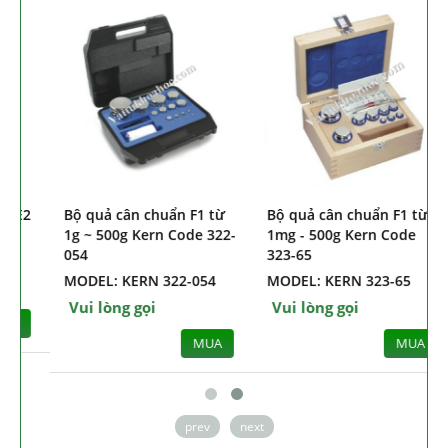
2
Bộ quả cân chuẩn F1 từ
Bộ quả cân chuẩn F1 từ
1g ~ 500g Kern Code 322-
1mg - 500g Kern Code
054
323-65
MODEL: KERN 322-054
MODEL: KERN 323-65
Vui lòng gọi
Vui lòng gọi
MUA
MUA
prev
next