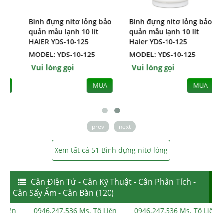
Bình đựng nitơ lỏng bảo
Bình đựng nitơ lỏng bảo
quản mẫu lạnh 10 lít
quản mẫu lạnh 10 lít
HAIER YDS-10-125
Haier YDS-10-125
MODEL: YDS-10-125
MODEL: YDS-10-125
Vui lòng gọi
Vui lòng gọi
MUA
MUA
prev
next
Xem tất cả 51 Bình đựng nitơ lỏng
Cân Điện Tử - Cân Kỹ Thuật - Cân Phân Tích -
Cân Sấy Ẩm - Cân Bàn (120)
n
0946.247.536 Ms. Tô Liên
0946.247.536 Ms. Tô Liên