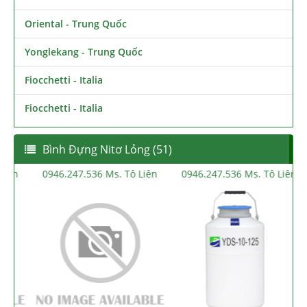
Oriental - Trung Quốc
Yonglekang - Trung Quốc
Fiocchetti - Italia
Fiocchetti - Italia
Bình Đựng Nitơ Lỏng (51)
n
0946.247.536 Ms. Tô Liên
0946.247.536 Ms. Tô Liên