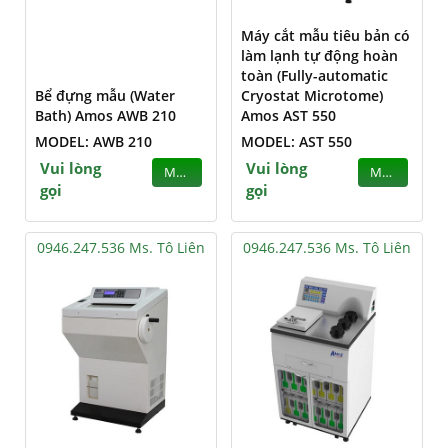
Máy cắt mẫu tiêu bản có
làm lạnh tự động hoàn
toàn (Fully-automatic
Bể đựng mẫu (Water
Cryostat Microtome)
Bath) Amos AWB 210
Amos AST 550
MODEL: AWB 210
MODEL: AST 550
Vui lòng
Vui lòng
MUA
MUA
gọi
gọi
0946.247.536 Ms. Tô Liên
0946.247.536 Ms. Tô Liên