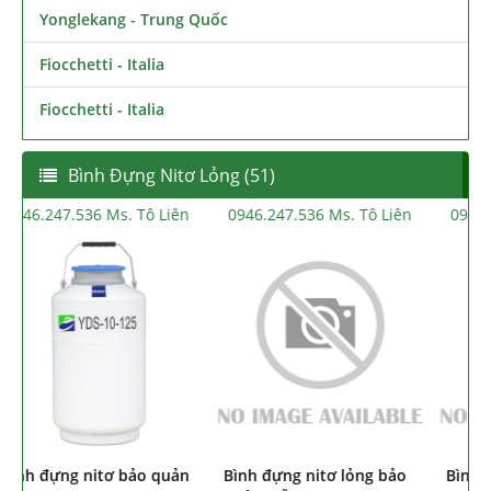
Yonglekang - Trung Quốc
Fiocchetti - Italia
Fiocchetti - Italia
Bình Đựng Nitơ Lỏng (51)
0946.247.536 Ms. Tô Liên
0946.247.536 Ms. Tô Liên
Bình đựng nitơ bảo quản
Bình đựng nitơ lỏng bảo
B