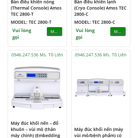
Bàn điều khiển nóng
Bàn điều khiển lạnh
(Thermal Console) Amos
(Cryo Console) Amos TEC
TEC 2800-T
2800-C
MODEL: TEC 2800-T
MODEL: TEC 2800-C
Vui lòng
Vui lòng
MUA
MUA
gọi
gọi
0946.247.536 Ms. Tô Liên
0946.247.536 Ms. Tô Liên
Máy đúc khối nến – đổ
khuôn – vùi mô (thân
Máy đúc khối nến (máy
máy chính) (Embedding
vùi mô/bệnh phẩm) có