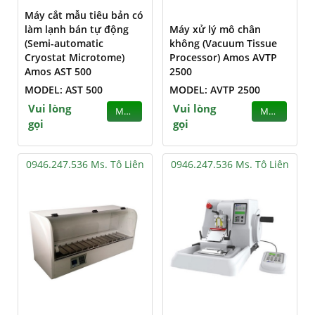
Máy cắt mẫu tiêu bản có
làm lạnh bán tự động
Máy xử lý mô chân
(Semi-automatic
không (Vacuum Tissue
Cryostat Microtome)
Processor) Amos AVTP
Amos AST 500
2500
MODEL: AST 500
MODEL: AVTP 2500
Vui lòng
Vui lòng
MUA
MUA
gọi
gọi
0946.247.536 Ms. Tô Liên
0946.247.536 Ms. Tô Liên