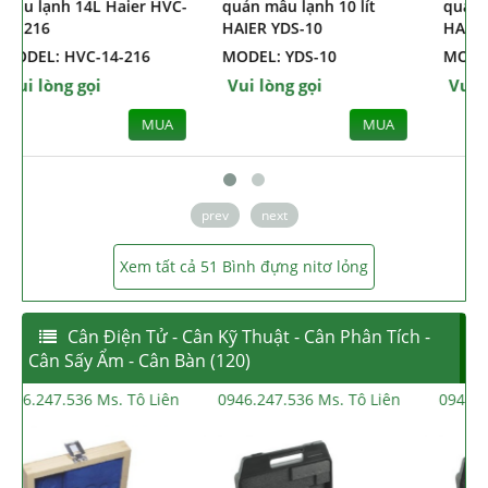
mẫu lạnh 14L Haier HVC-
quản mẫu lạnh 10 lít
14-216
HAIER YDS-10
MODEL: HVC-14-216
MODEL: YDS-10
Vui lòng gọi
Vui lòng gọi
MUA
MUA
prev
next
Xem tất cả 51 Bình đựng nitơ lỏng
Cân Điện Tử - Cân Kỹ Thuật - Cân Phân Tích -
Cân Sấy Ẩm - Cân Bàn (120)
0946.247.536 Ms. Tô Liên
0946.247.536 Ms. Tô Liên