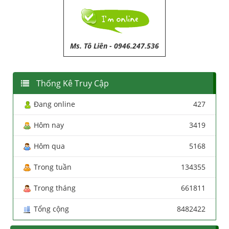
Ms. Tô Liên
-
0946.247.536
Thống Kê Truy Cập
Đang online
427
Hôm nay
3419
Hôm qua
5168
Trong tuần
134355
Trong tháng
661811
Tổng cộng
8482422