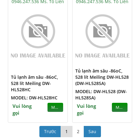
0946.247.536 Ms. Tô Liên
0946.247.536 Ms. Tô Liên
Tủ lạnh âm sâu -86oC,
Tủ lạnh âm sâu -86oC,
528 lít Meiling DW-HL528
528 lít Meiling DW-
(DW-HL528SA)
HL528HC
MODEL: DW-HL528 (DW-
MODEL: DW-HL528HC
HL528SA)
Vui lòng
Vui lòng
MUA
MUA
gọi
gọi
Trước
1
2
Sau