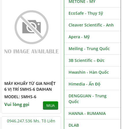
METONE - MỸ
EcoSafe - Thụy Sỹ
Cleaver Scientific - Anh
Apera - Mỹ
Meiling - Trung Quốc
3B Scientific – Đức
Hwashin - Hàn Quốc
MÁY KHUẤY TỪ GIA NHIỆT
Himedia - Ấn Độ
6 VỊ TRÍ SMHS-6 DAIHAN
DENGGUAN - Trung
MODEL: SMHS-6
Quốc
Vui lòng gọi
MUA
HANNA - RUMANIA
0946.247.536 Ms. Tô Liên
DLAB