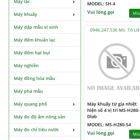
Máy lắc
MODEL: SH-4
Vui lòng gọi
MU
Máy khuấy
Máy dập mẫu vi sinh
0946.247.536 Ms. Tô Li
Máy đếm khuẩn lạc
Máy đếm hạt bụi
Máy nghiền
Máy đồng hóa mẫu
Máy phá mẫu
Máy quang phổ
Máy khuấy từ gia nhiệt
hiện số 4 vị trí MS-H280
Dlab
Máy đo độ ẩm nông sản
MODEL: MS-H280-S4
Máy đo chỉ tiêu nước
Vui lòng gọi
MU