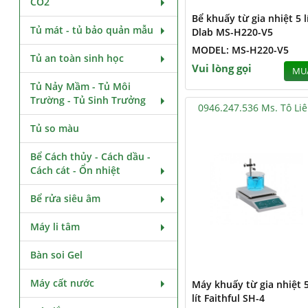
CO2
Bể khuấy từ gia nhiệt 5 l
Tủ mát - tủ bảo quản mẫu
Dlab MS-H220-V5
MODEL: MS-H220-V5
Tủ an toàn sinh học
Vui lòng gọi
MU
Tủ Nảy Mầm - Tủ Môi
Trường - Tủ Sinh Trưởng
0946.247.536 Ms. Tô Li
Tủ so màu
Bể Cách thủy - Cách dầu -
Cách cát - Ổn nhiệt
Bể rửa siêu âm
Máy li tâm
Bàn soi Gel
Máy cất nước
Máy khuấy từ gia nhiệt 
lít Faithful SH-4