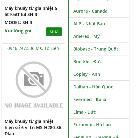
Máy khuấy từ gia nhiệt 5
Aurora - Canada
lít Faithful SH-3
MODEL: SH-3
ALP - Nhật Bản
Vui lòng gọi
MUA
Amerex - Mỹ
0946.247.536 Ms. Tô Liên
Biobase - Trung Quốc
Buerkle - Đức
Copley - Anh
Daihan - Hàn Quốc
Evermed - Italia
Elma - Đức
Máy khuấy từ gia nhiệt
Euromex - Hà Lan
hiện số 6 vị trí MS-H280-S6
Dlab
Fengling - Thượng Hải