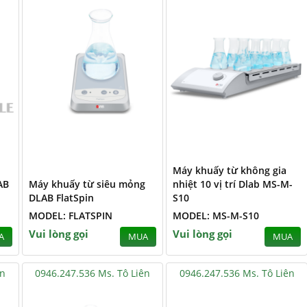
Máy khuấy từ không gia
AB
Máy khuấy từ siêu mỏng
nhiệt 10 vị trí Dlab MS-M-
DLAB FlatSpin
S10
MODEL: FLATSPIN
MODEL: MS-M-S10
Vui lòng gọi
Vui lòng gọi
A
MUA
MUA
ên
0946.247.536 Ms. Tô Liên
0946.247.536 Ms. Tô Liên