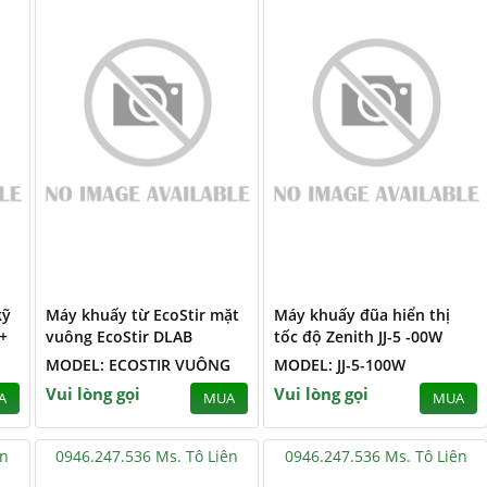
kỹ
Máy khuấy từ EcoStir mặt
Máy khuấy đũa hiển thị
+
vuông EcoStir DLAB
tốc độ Zenith JJ-5 -00W
MODEL: ECOSTIR VUÔNG
MODEL: JJ-5-100W
Vui lòng gọi
Vui lòng gọi
A
MUA
MUA
ên
0946.247.536 Ms. Tô Liên
0946.247.536 Ms. Tô Liên