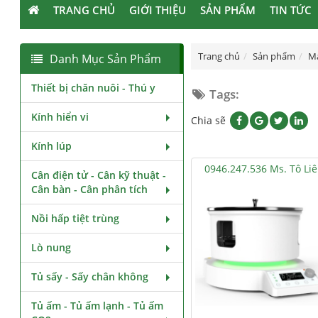
TRANG CHỦ
GIỚI THIỆU
SẢN PHẨM
TIN TỨC
Trang chủ
Sản phẩm
M
Danh Mục Sản Phẩm
Thiết bị chăn nuôi - Thú y
Tags:
Kính hiển vi
Chia sẽ
Kính lúp
0946.247.536 Ms. Tô Li
Cân điện tử - Cân kỹ thuật -
Cân bàn - Cân phân tích
Nồi hấp tiệt trùng
Lò nung
Tủ sấy - Sấy chân không
Tủ ấm - Tủ ấm lạnh - Tủ ấm