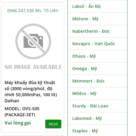
Labsil - Ấn Độ
0946.247.536 Ms. Tô Liên
Metone - Mỹ
Nabertherm - Đức
Novapro - Hàn Quốc
Ohaus - Mỹ
Omega - Mỹ
Memmert - Đức
Máy khuấy đũa kỹ thuật
số (3000 vòng/phút, độ
Wildco - Mỹ
nhớt 50,000mPas, 100 lít)
Daihan
Sturdy - Đài Loan
MODEL: OVS-S05
(PACKAGE-SET)
Labomed - Mỹ
Vui lòng gọi
MUA
Staplex - Mỹ