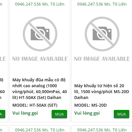
ên
0946.247.536 Ms. Tô Liên
0946.247.536 Ms. Tô Liên
độ
Máy khuấy đũa mẫu có độ
nhớt cao analog (1000
Máy khuấy từ hiện số 20
 60
vòng/phút, 60,000mPas, 40
lít, 1500 vòng/phút MS-20D
n
lít) HT-50AX (Set) Daihan
Daihan
MODEL: HT-50AX (SET)
MODEL: MS-20D
Vui lòng gọi
Vui lòng gọi
A
MUA
MUA
ên
0946.247.536 Ms. Tô Liên
0946.247.536 Ms. Tô Liên