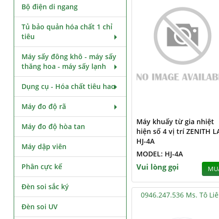
Bộ điện di ngang
Tủ bảo quản hóa chất 1 chỉ
tiêu
Máy sấy đông khô - máy sấy
thăng hoa - máy sấy lạnh
Dụng cụ - Hóa chất tiêu hao
Máy đo độ rã
Máy khuấy từ gia nhiệt
Máy đo độ hòa tan
hiện số 4 vị trí ZENITH L
HJ-4A
Máy dập viên
MODEL: HJ-4A
Phân cực kế
Vui lòng gọi
MU
Đèn soi sắc ký
0946.247.536 Ms. Tô Li
Đèn soi UV