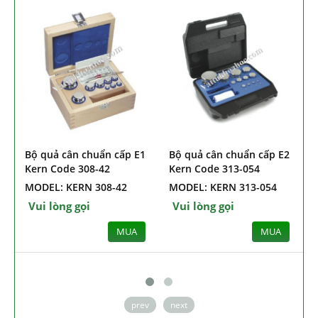
Bộ quả cân chuẩn cấp E1
Bộ quả cân chuẩn cấp E2
Bộ qu
Kern Code 308-42
Kern Code 313-054
1g ~ 
054
MODEL: KERN 308-42
MODEL: KERN 313-054
MODEL
Vui lòng gọi
Vui lòng gọi
Vui l
MUA
MUA
prev
next