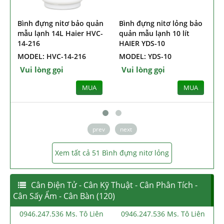
ình đựng nitơ bảo quản
Bình đựng nitơ lỏng bảo
Bình đự
ẫu lạnh 14L Haier HVC-
quản mẫu lạnh 10 lít
quản mẫ
4-216
HAIER YDS-10
HAIER 
ODEL: HVC-14-216
MODEL: YDS-10
MODEL:
Vui lòng gọi
Vui lòng gọi
Vui lò
MUA
MUA
prev
next
Xem tất cả 51 Bình đựng nitơ lỏng
Cân Điện Tử - Cân Kỹ Thuật - Cân Phân Tích -
Cân Sấy Ẩm - Cân Bàn (120)
0946.247.536 Ms. Tô Liên
0946.247.536 Ms. Tô Liên
0946.