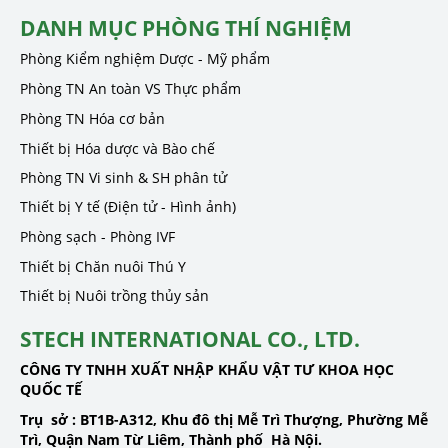
DANH MỤC PHÒNG THÍ NGHIỆM
Phòng Kiểm nghiệm Dược - Mỹ phẩm
Phòng TN An toàn VS Thực phẩm
Phòng TN Hóa cơ bản
Thiết bị Hóa dược và Bào chế
Phòng TN Vi sinh & SH phân tử
Thiết bị Y tế (Điện tử - Hình ảnh)
Phòng sạch - Phòng IVF
Thiết bị Chăn nuôi Thú Y
Thiết bị Nuôi trồng thủy sản
STECH INTERNATIONAL CO., LTD.
CÔNG TY TNHH XUẤT NHẬP KHẨU VẬT TƯ KHOA HỌC
QUỐC TẾ
Trụ sở :
BT1B-A312, Khu đô thị Mễ Trì Thượng, Phường Mễ
Trì, Quận Nam Từ Liêm, Thành phố Hà Nội.