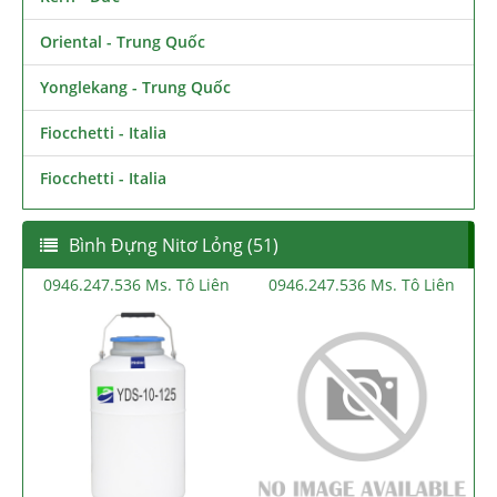
Oriental - Trung Quốc
Yonglekang - Trung Quốc
Fiocchetti - Italia
Fiocchetti - Italia
Bình Đựng Nitơ Lỏng (51)
0946.247.536 Ms. Tô Liên
0946.247.536 Ms. Tô Liên
0946.2