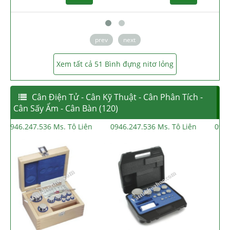
prev
next
Xem tất cả 51 Bình đựng nitơ lỏng
Cân Điện Tử - Cân Kỹ Thuật - Cân Phân Tích -
Cân Sấy Ẩm - Cân Bàn (120)
0946.247.536 Ms. Tô Liên
0946.247.536 Ms. Tô Liên