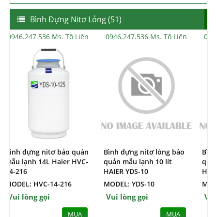
Bình Đựng Nitơ Lỏng (51)
0946.247.536 Ms. Tô Liên
0946.247.536 Ms. Tô Liên
Bình đựng nitơ bảo quản
Bình đựng nitơ lỏng bảo
B
mẫu lạnh 14L Haier HVC-
quản mẫu lạnh 10 lít
14-216
HAIER YDS-10
MODEL: HVC-14-216
MODEL: YDS-10
Vui lòng gọi
Vui lòng gọi
MUA
MUA