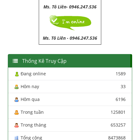
Ms. Tô Liên- 0946.247.536
Ms. Tô Liên
-
0946.247.536
Thống Kê Truy Cập
Đang online
1589
Hôm nay
33
Hôm qua
6196
Trong tuần
125801
Trong tháng
653257
Tổng cộng
8473868