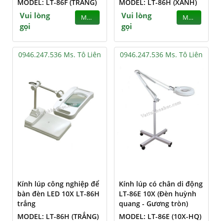
MODEL: LT-86F (TRẮNG)
MODEL: LT-86H (XANH)
Vui lòng
Vui lòng
MUA
MUA
gọi
gọi
0946.247.536 Ms. Tô Liên
0946.247.536 Ms. Tô Liên
Kính lúp công nghiệp để
Kính lúp có chân di động
bàn đèn LED 10X LT-86H
LT-86E 10X (Đèn huỳnh
trắng
quang - Gương tròn)
MODEL: LT-86H (TRẮNG)
MODEL: LT-86E (10X-HQ)