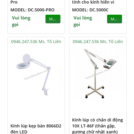
Pro
tính cho kính hiển vi
MODEL: DC.5000-PRO
MODEL: DC.5000C
Vui lòng
Vui lòng
MUA
MUA
gọi
gọi
0946.247.536 Ms. Tô Liên
0946.247.536 Ms. Tô Liên
Kính lúp có chân di động
Kính lúp kẹp bàn 8066D2
10X LT-86F (thân gập,
đèn LED
gương chữ nhật xanh)