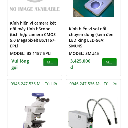
Kính hiển vi camera kết
nối máy tính bScope
Kính hiển vi soi nổi
(tích hợp camera CMOS
chuyên dụng (kèm đèn
5.0 Megapixel) BS.1157-
LED Ring LED-56A)
EPLi
SMU45
MODEL: BS.1157-EPLI
MODEL: SMU45
Vui lòng
3,425,000
MUA
MUA
gọi
đ
0946.247.536 Ms. Tô Liên
0946.247.536 Ms. Tô Liên