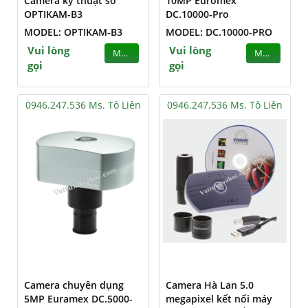
Camera kỹ thuật số
10MP Euromex
OPTIKAM-B3
DC.10000-Pro
MODEL: OPTIKAM-B3
MODEL: DC.10000-PRO
Vui lòng
Vui lòng
MUA
MUA
gọi
gọi
0946.247.536 Ms. Tô Liên
0946.247.536 Ms. Tô Liên
Camera chuyên dụng
Camera Hà Lan 5.0
5MP Euramex DC.5000-
megapixel kết nối máy