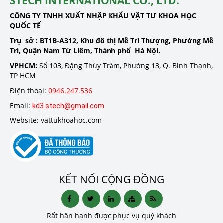
STECH INTERNATIONAL CO., LTD.
CÔNG TY TNHH XUẤT NHẬP KHẨU VẬT TƯ KHOA HỌC
QUỐC TẾ
Trụ sở :
BT1B-A312, Khu đô thị Mễ Trì Thượng, Phường Mễ
Trì, Quận Nam Từ Liêm, Thành phố Hà Nội.
VPHCM:
Số 103, Đặng Thùy Trâm, Phường 13, Q. Bình Thạnh,
TP HCM
Điện thoại:
0946.247.536
Email:
kd3.stech@gmail.com
Website: vattukhoahoc.com
KẾT NỐI CỘNG ĐỒNG
Rất hân hạnh được phục vụ quý khách