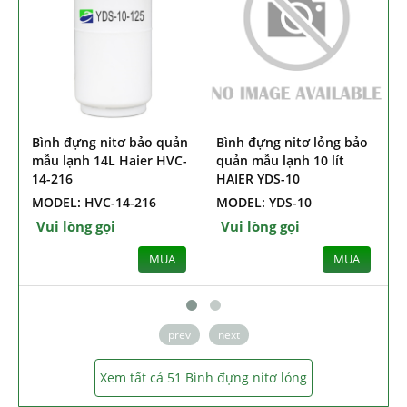
Bình đựng nitơ bảo quản
Bình đựng nitơ lỏng bảo
B
mẫu lạnh 14L Haier HVC-
quản mẫu lạnh 10 lít
14-216
HAIER YDS-10
MODEL: HVC-14-216
MODEL: YDS-10
Vui lòng gọi
Vui lòng gọi
MUA
MUA
prev
next
Xem tất cả 51 Bình đựng nitơ lỏng